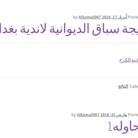
Post
أبريل 17, 2018
Alkamal007
by
يجة سباق الديوانية لاندية بغدا
نية الكرخ
Cate
النتائج
Post
مارس 31, 2018
Alkamal007
by
اوله1