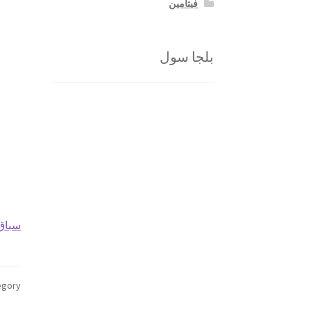
فيتامين
بلجا سول
سباق 
gory: