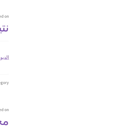
ed on
نت
الديوا
gory:
ed on
مح