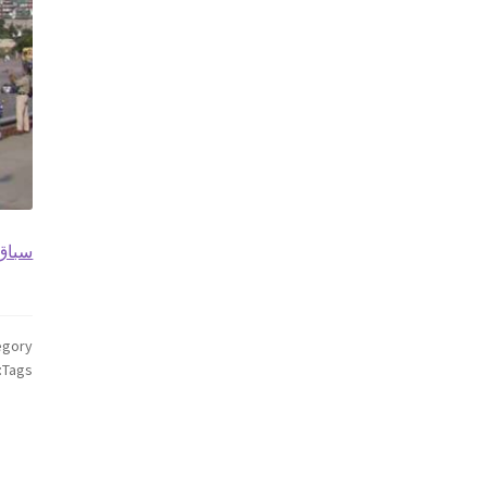
سباق 
gory:
Tags: