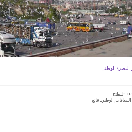
البصرة الوطني
Cate
النتائج
السباقات
,
الوطني
,
نتائج