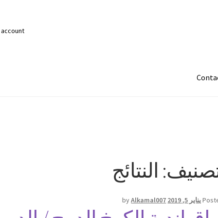
 account
Conta
تصنيف:
النتائج
Post
يناير 5, 2019
Alkamal007
by
ق اندية الكرخ الدمج / الديوانية 