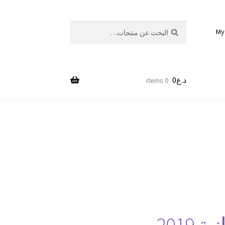
بحث
البحث
My
عن:
د.ع
0
0 items
2019