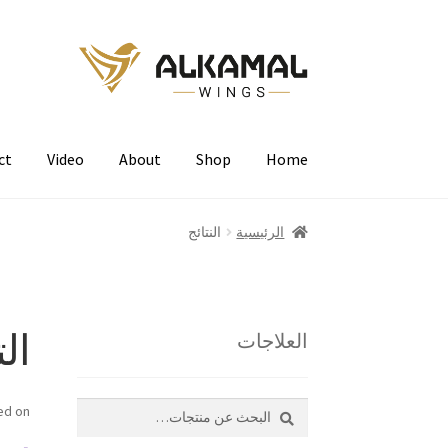
Skip
Skip
to
to
navigation
content
ct
Video
About
Shop
Home
الرئيسية
النتائج
ال
العلاجات
بحث
البحث
ed on
عن:
سبا