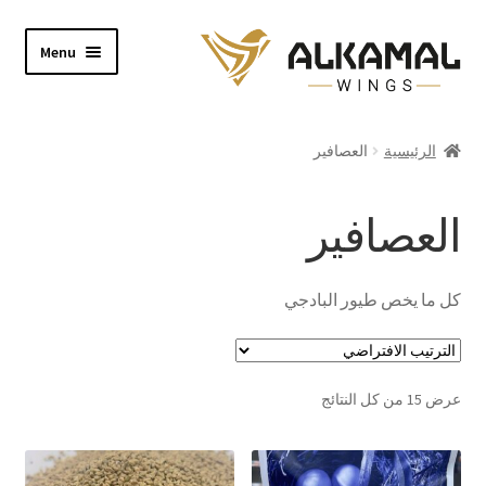
Skip
Skip
Menu
to
to
navigation
content
Home
الرئيسية
العصافير
Shop
العصافير
About
Video
كل ما يخص طيور البادجي
Contact
عرض ⁦15⁩ من كل النتائج