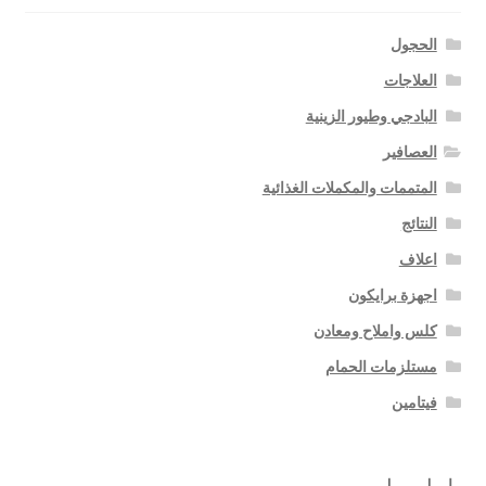
الحجول
العلاجات
البادجي وطيور الزينية
العصافير
المتممات والمكملات الغذائية
النتائج
اعلاف
اجهزة برايكون
كلس واملاح ومعادن
مستلزمات الحمام
فيتامين