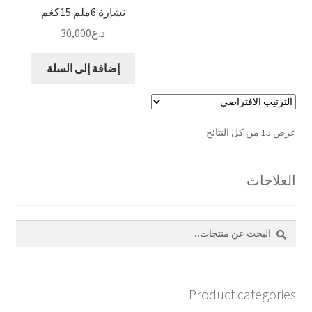
نشارة 6ملم 15كغم
د.ع
30,000
إضافة إلى السلة
عرض ⁦15⁩ من كل النتائج
العلاجات
بحث
البحث
عن:
Product categories