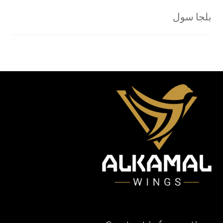
بلجا سول