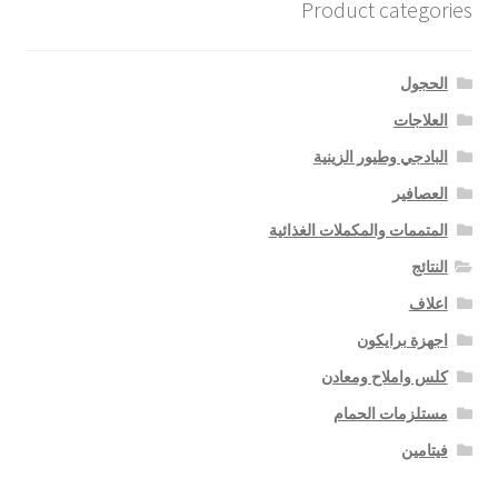
Product categories
الحجول
العلاجات
البادجي وطيور الزينية
العصافير
المتممات والمكملات الغذائية
النتائج
اعلاف
اجهزة برايكون
كلس واملاح ومعادن
مستلزمات الحمام
فيتامين