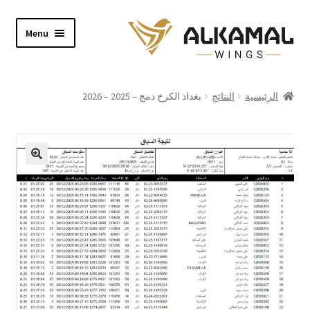
Skip
Skip
Menu
to
to
navigation
content
Home
الرئيسية
النتائج
بغداد الكرخ دمج – 2025 – 2026
Shop
About
Video
Contact