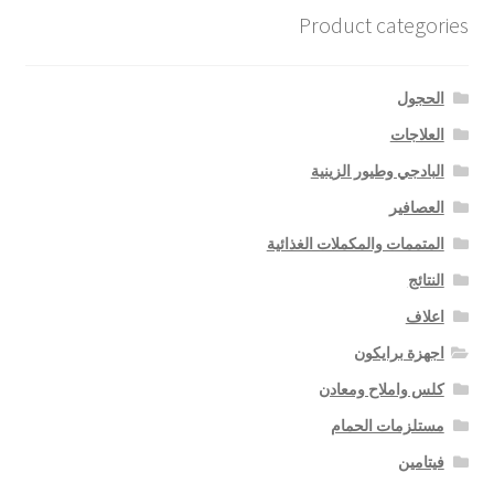
Product categories
الحجول
العلاجات
البادجي وطيور الزينية
العصافير
المتممات والمكملات الغذائية
النتائج
اعلاف
اجهزة برايكون
كلس واملاح ومعادن
مستلزمات الحمام
فيتامين