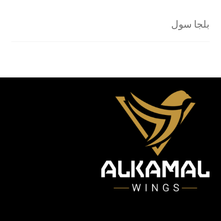
بلجا سول