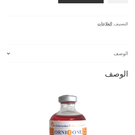
حقنة
اورني
1
التصنيف:
العلاجات
الوصف
الوصف