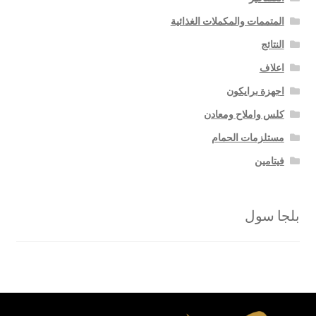
المتممات والمكملات الغذائية
النتائج
اعلاف
اجهزة برايكون
كلس واملاح ومعادن
مستلزمات الحمام
فيتامين
بلجا سول