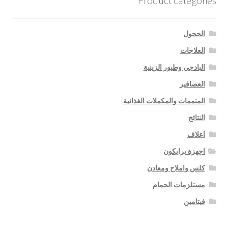
Product categories
الحجول
العلاجات
البادجي وطيور الزينية
العصافير
المتممات والمكملات الغذائية
النتائج
اعلاف
اجهزة برايكون
كلس واملاح ومعادن
مستلزمات الحمام
فيتامين