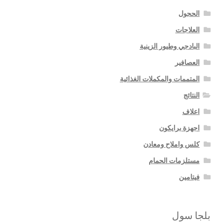
الحجول
العلاجات
البادجي وطيور الزينية
العصافير
المتممات والمكملات الغذائية
النتائج
اعلاف
اجهزة برايكون
كلس واملاح ومعادن
مستلزمات الحمام
فيتامين
بلجا سول