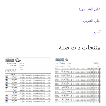
علي الشرجي1
علي الغربي
كميت
منتجات ذات صلة