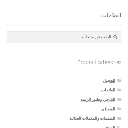
العلاجات
بحث
البحث
عن:
Product categories
الحجول
العلاجات
البادجي وطيور الزينية
العصافير
المتممات والمكملات الغذائية
النتائج