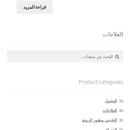
قراءة المزيد
العلاجات
بحث
البحث
عن:
Product categories
الحجول
العلاجات
البادجي وطيور الزينية
العصافير