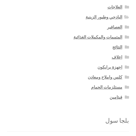
العلاجات
البادجي وطيور الزينية
العصافير
المتممات والمكملات الغذائية
النتائج
اعلاف
اجهزة برايكون
كلس واملاح ومعادن
مستلزمات الحمام
فيتامين
بلجا سول