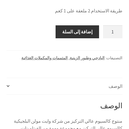
طريقة الاستخدام 2 ملعقة على 1 كغم
كمية
إضافة إلى السلة
كاليسيوم
500
غم
بلجيكي
التصنيفات:
البادجي وطيور الزينية
,
المتممات والمكملات الغذائية
الوصف
الوصف
منتوج كالسيوم عالي التركيز من شركة وايت مولن البلجيكية
كالسيوم عالي التركيز مع مجموعة مهمة من الفيتامينات