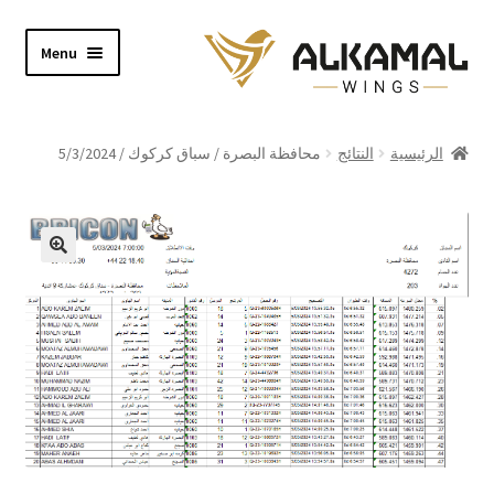
Skip
Skip
Menu
to
to
navigation
content
Home
الرئيسية
النتائج
محافظة البصرة / سباق كركوك / 5/3/2024
Shop
About
Video
Contact