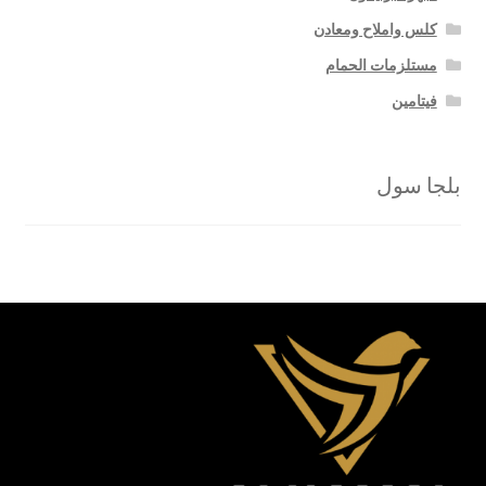
كلس واملاح ومعادن
مستلزمات الحمام
فيتامين
بلجا سول