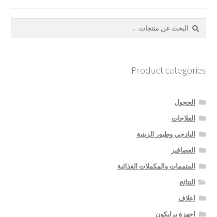
بحث
البحث
عن:
Product categories
الحجول
العلاجات
البادجي وطيور الزينية
العصافير
المتممات والمكملات الغذائية
النتائج
اعلاف
اجهزة برايكون