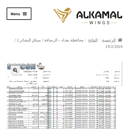
Skip
Skip
Menu
to
to
navigation
content
Home
الرئيسية
النتائج
محافظة بغداد – الرصافة / سباق البشائر 2 /
19/2/2024
Shop
About
Video
Contact