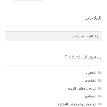
العلاجات
بحث
البحث
عن:
Product categories
الحجول
العلاجات
البادجي وطيور الزينية
العصافير
المتممات والمكملات الغذائية