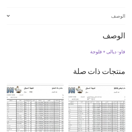
الوصف
الوصف
فاو- ديالى + فلوجة
منتجات ذات صلة