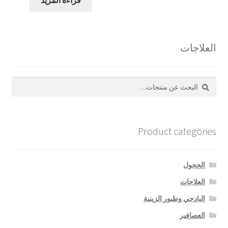
العلاجات
بحث
البحث
عن:
Product categories
الحجول
العلاجات
البادجي وطيور الزينية
العصافير