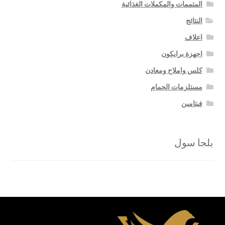
المتممات والمكملات الغذائية
النتائج
اعلاف
اجهزة برايكون
كلس واملاح ومعادن
مستلزمات الحمام
فيتامين
بلجا سول