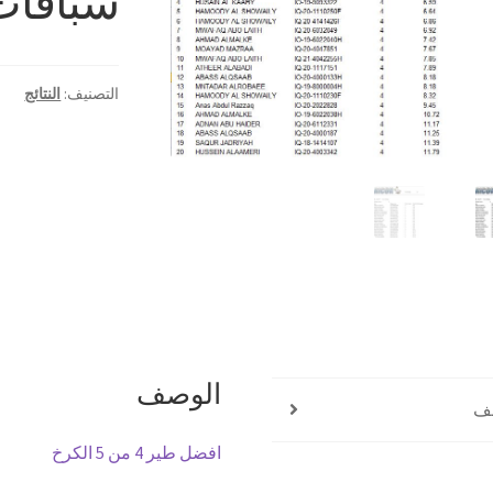
سباقات
التصنيف:
النتائج
الوصف
ف
افضل طير 4 من 5 الكرخ