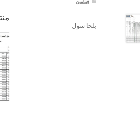
فيتامين
منت
بلجا سول