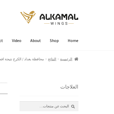
Skip
Skip
to
to
navigation
content
ct
Video
About
Shop
Home
الرئيسية
النتائج
محافظة بغداد / الكرخ نتيجة افضل طير في 4 
العلاجات
بحث
البحث
عن: