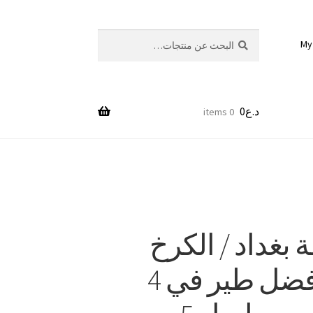
بحث
البحث
My
عن:
د.ع
0
0 items
بغداد / الكرخ
نتيجة افضل طير في 4