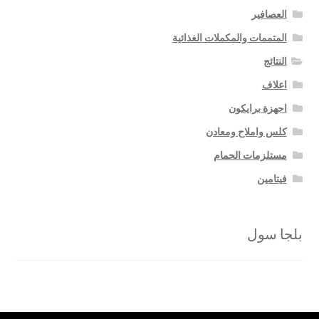
العصافير
المتممات والمكملات الغذائية
النتائج
اعلاف
اجهزة برايكون
كلس واملاح ومعادن
مستلزمات الحمام
فيتامين
بلجا سول