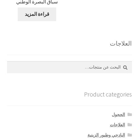
سباق البصرة الوطني
قراءة المزيد
العلاجات
بحث
البحث
عن:
Product categories
الحجول
العلاجات
البادجي وطيور الزينية