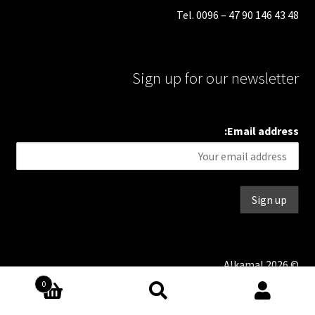
Tel. 0096 – 47 90 146 43 48
Sign up for our newsletter
Email address:
© Alkamal 2026
0
بحث
البحث