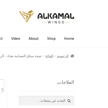
Skip
Skip
to
to
navigation
content
ct
Video
About
Shop
Home
الرئيسية
النتائج
نتيجة سباق النعمانية بغداد – ال
العلاجات
بحث
البحث
عن: