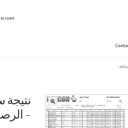
 account
Conta
رصافة
نتيجة س
– الرصا