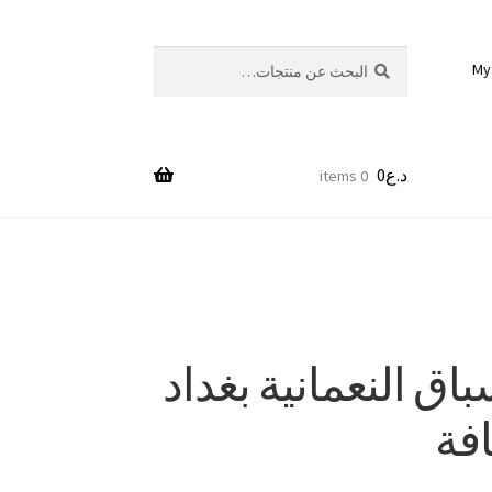
بحث
البحث
My
عن:
د.ع
0
0 items
باق النعمانية بغداد
فة