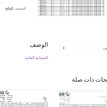
التصنيف:
النتائج
الوصف
ف
النعمانية العامة
جات ذات صلة