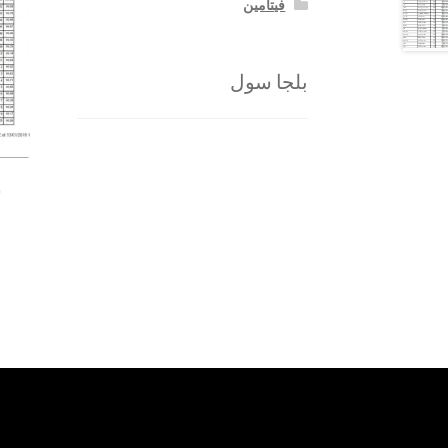
فيتامين
بلجا سول
س