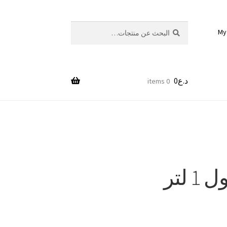
بحث
البحث
My
عن:
د.ع
0
0 items
 لتر