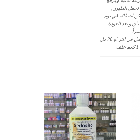
عة عالية و يرفع
تحمل الطيور ,
ن اعطائة في يوم
اق و بعد العودة
راً
15 مل في التر او 20 مل
ف