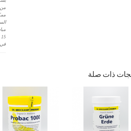
بسر
من 
ممك
السب
مباش
في 1 كغم عل
جات ذات صلة