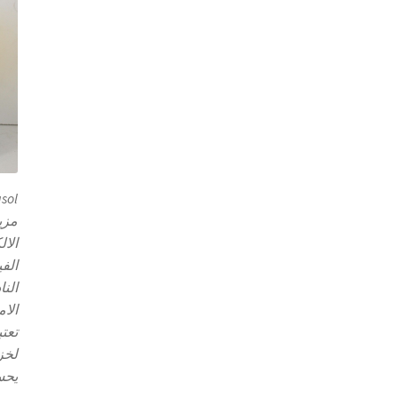
sol
مزي
الال
الفي
النا
الام
تعت
لخز
يحس