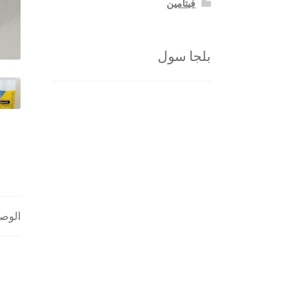
فيتامين
بلجا سول
الوص