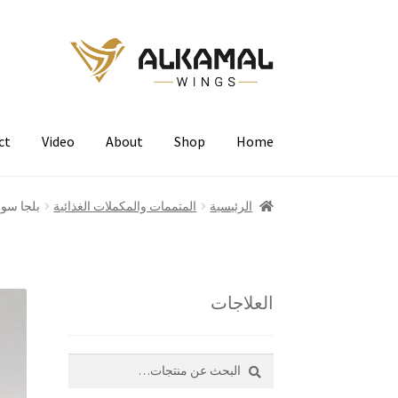
Skip
Skip
to
to
navigation
content
ct
Video
About
Shop
Home
الرئيسية
المتممات والمكملات الغذائية
بلجا سول 1 ل
العلاجات
بحث
البحث
عن: