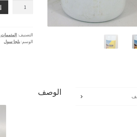
كمية
إ
بلجا
سول
1
لتر
التصنيف:
المتممات و
الوسم:
بلجا سول
الوصف
ف