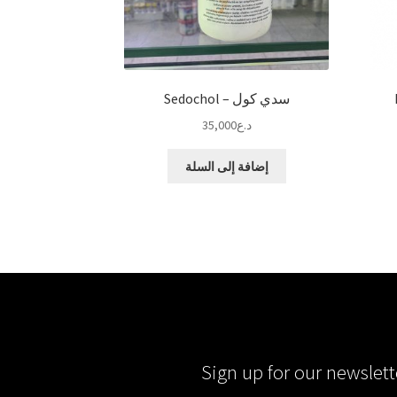
سدي كول – Sedochol
د.ع
35,000
إضافة إلى السلة
Sign up for our newslett