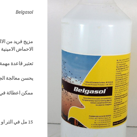
Belgasol
مزيج فريد من الالك
الاحماض الامينية ,
تعتبر قاعدة مهمة
يحسن معالجة الجف
ممكن اعطائة في يو
15 مل في التر او 20 مل في 1 كغم علف