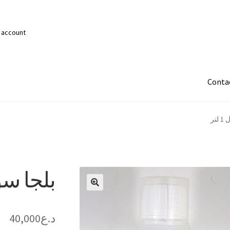
 account
Conta
تر
بلجا سول 1
د.ع
40,000