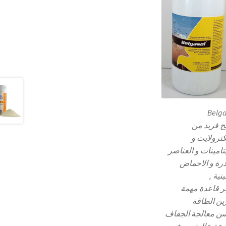
Belga
ج فريد من
كترولايت و
تامينات و العناصر
درة و الاحماض
ينية ,
بر قاعدة مهمة
ين الطاقة
ن معالجة الجفاف