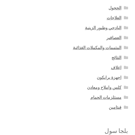
الحجول
العلاجات
البادجي وطيور الزينية
العصافير
المتممات والمكملات الغذائية
النتائج
اعلاف
اجهزة برايكون
كلس واملاح ومعادن
مستلزمات الحمام
فيتامين
بلجا سول