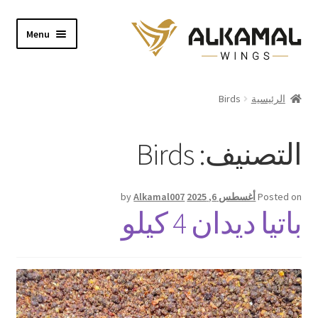
Skip
Skip
Menu
to
to
navigation
content
Home
الرئيسية
Birds
Shop
التصنيف:
Birds
About
Video
Posted on
أغسطس 6, 2025
Alkamal007
by
باتيا ديدان 4 كيلو
Contact