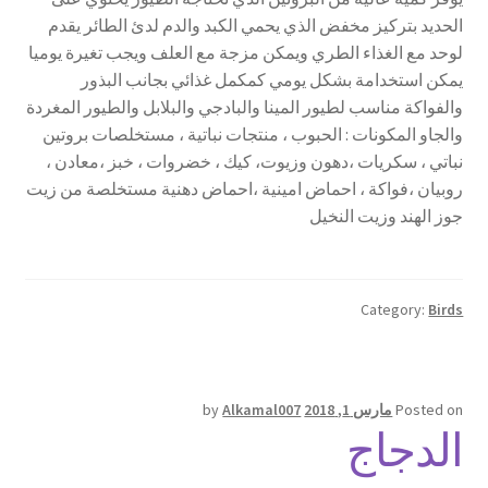
الحديد بتركيز مخفض الذي يحمي الكبد والدم لدئ الطائر يقدم
لوحد مع الغذاء الطري ويمكن مزجة مع العلف ويجب تغيرة يوميا
يمكن استخدامة بشكل يومي كمكمل غذائي بجانب البذور
والفواكة مناسب لطيور المينا والبادجي والبلابل والطيور المغردة
والجاو المكونات : الحبوب ، منتجات نباتية ، مستخلصات بروتين
نباتي ، سكريات ،دهون وزيوت، كيك ، خضروات ، خبز ،معادن ،
روبيان ،فواكة ، احماض امينية ،احماض دهنية مستخلصة من زيت
جوز الهند وزيت النخيل
Category:
Birds
Posted on
مارس 1, 2018
Alkamal007
by
الدجاج