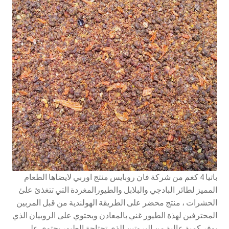
باتيا 4 كغم من شركة فان روبايس منتج اوربي لايضاها الطعام
المميز لطائر البادجي والبلابل والطيورالمغردة التي تتغذئ علئ
الحشرات ، منتج محضر على الطريقة الهولندية من قبل المربين
المحترفين لهذة الطيور غني بالمعادن ويحتوي على الروبيان الذي
يوفر كمية عالية من البروتين الذي تحتاجة الطيور يحتوي على