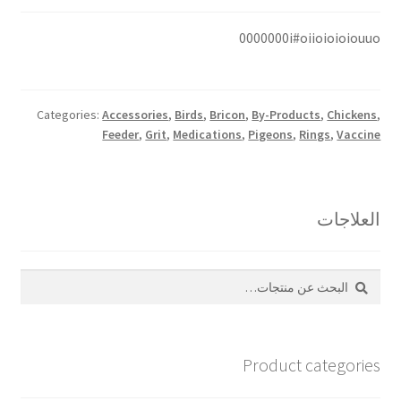
0000000i#oiioioioiouuo
Categories:
Accessories
,
Birds
,
Bricon
,
By-Products
,
Chickens
,
Feeder
,
Grit
,
Medications
,
Pigeons
,
Rings
,
Vaccine
العلاجات
بحث
البحث
عن:
Product categories