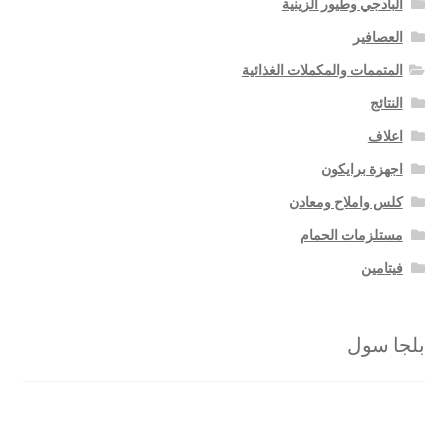
البادجي وطيور الزينية
العصافير
المتممات والمكملات الغذائية
النتائج
اعلاف
اجهزة برايكون
كلس واملاح ومعادن
مستلزمات الحمام
فيتامين
بلجا سول