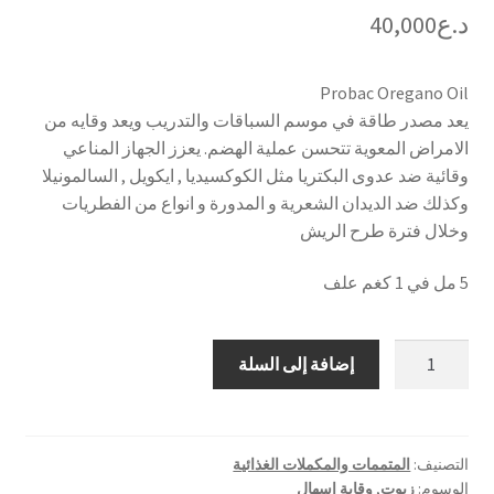
د.ع
40,000
Probac Oregano Oil
يعد مصدر طاقة في موسم السباقات والتدريب ويعد وقايه من
الامراض المعوية تتحسن عملية الهضم. يعزز الجهاز المناعي
وقائية ضد عدوى البكتريا مثل الكوكسيديا , ايكويل , السالمونيلا
وكذلك ضد الديدان الشعرية و المدورة و انواع من الفطريات
وخلال فترة طرح الريش
5 مل في 1 كغم علف
كمية
إضافة إلى السلة
اورجانو
اويل
-
Probac
التصنيف:
المتممات والمكملات الغذائية
الوسوم:
زيوت
,
وقاية اسهال
Oregano