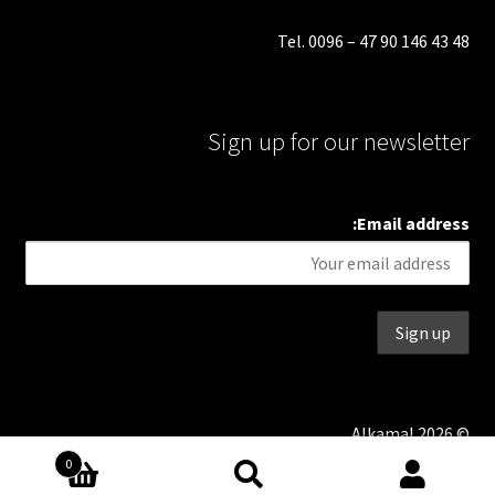
Tel. 0096 – 47 90 146 43 48
Sign up for our newsletter
Email address:
© Alkamal 2026
0
بحث
البحث