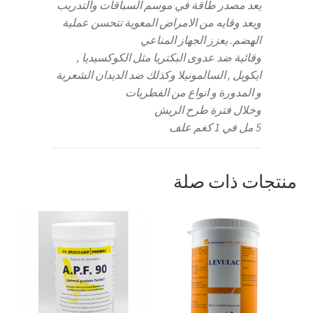
يعد مصدر طاقة في موسم السباقات والتدريب
ويعد وقايه من الامراض المعوية تتحسن عملية
الهضم. يعزز الجهاز المناعي
وقائية ضد عدوى البكتريا مثل الكوكسيديا ,
ايكويل , السالمونيلا وكذلك ضد الديدان الشعرية
و المدورة و انواع من الفطريات
وخلال فترة طرح الريش
5 مل في 1 كغم علف
منتجات ذات صلة