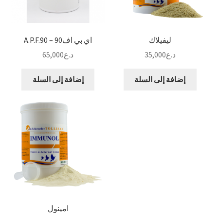
ليفيلاك
اي بي اف90 – A.P.F.90
د.ع
35,000
د.ع
65,000
إضافة إلى السلة
إضافة إلى السلة
امينول