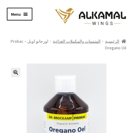
Skip
Skip
Menu
to
to
navigation
content
Home
الرئيسية
المتممات والمكملات الغذائية
اورجانو اويل – Probac
Oregano Oil
Shop
About
Video
Contact