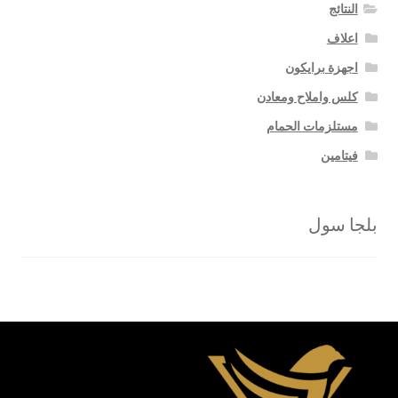
النتائج
اعلاف
اجهزة برايكون
كلس واملاح ومعادن
مستلزمات الحمام
فيتامين
بلجا سول