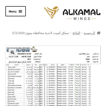
Skip
Skip
Menu
to
to
navigation
content
Home
الرئيسية
النتائج
سباق كميت لاندية محافظة نينوى 5/3/2020
Shop
About
Video
Contact