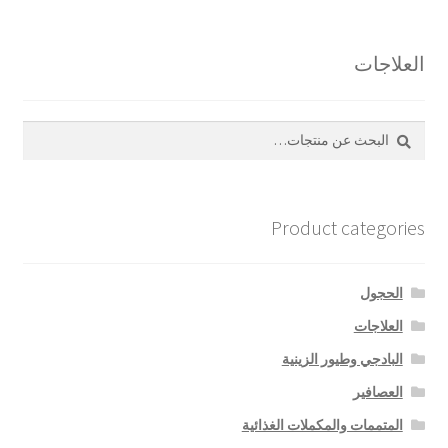
العلاجات
بحث
البحث
عن:
Product categories
الحجول
العلاجات
البادجي وطيور الزينية
العصافير
المتممات والمكملات الغذائية