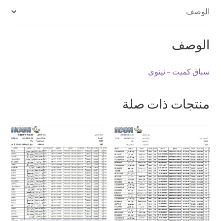
الوصف
الوصف
سباق كميت – نينوى
منتجات ذات صلة